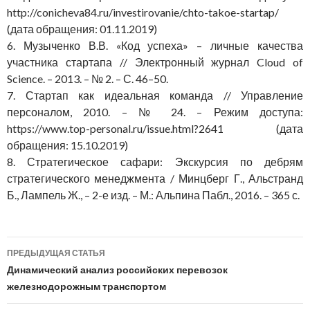
http://conicheva84.ru/investirovanie/chto-takoe-startap/
(дата обращения: 01.11.2019)
6. Музыченко В.В. «Код успеха» – личные качества
участника стартапа // Электронный журнал Cloud of
Science. – 2013. – № 2. – С. 46–50.
7. Стартап как идеальная команда // Управление
персоналом, 2010. – № 24. – Режим доступа:
https://www.top-personal.ru/issue.html?2641 (дата
обращения: 15.10.2019)
8. Стратегическое сафари: Экскурсия по дебрям
стратегического менеджмента / Минцберг Г., Альстранд
Б., Лампель Ж., – 2-е изд. – М.: Альпина Пабл., 2016. – 365 с.
Навигация
ПРЕДЫДУЩАЯ СТАТЬЯ
по
Динамический анализ российских перевозок
железнодорожным транспортом
записям