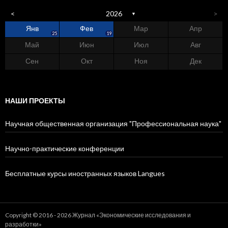
<
2026
>
▼
Янв
Фев
Мар
Апр
4
7
2
6
4
5
3
5
0
25
19
Май
Июн
Июл
Авг
3
1
0
9
0
5
9
5
8
9
Сен
Окт
Ноя
Дек
0
0
0
0
0
1
4
4
9
7
НАШИ ПРОЕКТЫ
Научная общественная организация "Профессиональная наука"
Научно-практические конференции
Бесплатные курсы иностранных языков Langues
Copyright © 2016 - 2026 Журнал «Экономические исследования и
разработки»