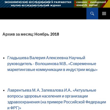
Поиск
Научно-исследовательский журнал
ПЕРЕЙТИ
ОСНОВ
К
МЕНЮ
СОДЕРЖИМОМУ
Архив за месяц: Ноябрь 2018
Гладышева Валерия Алексеевна Научный
руководитель - Волошинова М.В.. «Современные
маркетинговые коммуникации в индустрии моды»
Лаврентьева М. А. Запевалова И.А.. «Актуальные
вопросы здоровья населения и организации
здравоохранения (на примере Российской Федерации
и ФРГ)»