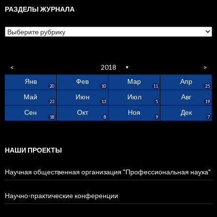
РАЗДЕЛЫ ЖУРНАЛА
Разделы
журнала
<
2018
>
▼
Янв
Фев
Мар
Апр
0
4
7
2
6
4
5
3
0
20
10
11
25
Май
Июн
Июл
Авг
3
1
0
0
5
3
9
5
8
9
23
13
5
19
Сен
Окт
Ноя
Дек
0
0
0
0
0
1
4
4
9
18
8
9
7
НАШИ ПРОЕКТЫ
Научная общественная организация "Профессиональная наука"
Научно-практические конференции