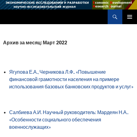
Поиск
Научно-исследовательский журнал
ПЕРЕЙТИ
ОСНОВ
К
МЕНЮ
СОДЕРЖИМОМУ
Архив за месяц: Март 2022
Ягупова Е.А., Черникова Л.Ф.. «Повышение
финансовой грамотности населения на примере
использования базовых банковских продуктов и услуг»
Салбиева А.И. Научный руководитель: Мардеян Н.А..
«Особенности социального обеспечения
военнослужащих»