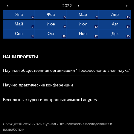
<
2022
>
▼
Янв
Фев
Мар
Апр
0
4
7
2
4
5
3
5
0
4
5
9
16
Май
Июн
Июл
Авг
3
0
9
0
5
2
9
5
8
9
7
9
10
11
Сен
Окт
Ноя
Дек
0
0
0
0
1
4
4
9
7
9
18
17
20
НАШИ ПРОЕКТЫ
Научная общественная организация "Профессиональная наука"
Научно-практические конференции
Бесплатные курсы иностранных языков Langues
Copyright © 2016 - 2026 Журнал «Экономические исследования и
разработки»