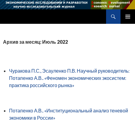
Поиск
Научно-исследовательский журнал
ПЕРЕЙТИ
ОСНОВ
К
МЕНЮ
СОДЕРЖИМОМУ
Архив за месяц: Июль 2022
Чуракова П.С., Эсауленко П.В. Научный руководитель:
Потапенко А.В.. «Феномен экономических экосистем:
практика российского рынка»
Потапенко А.В.. «Институциональный анализ теневой
экономики в России»