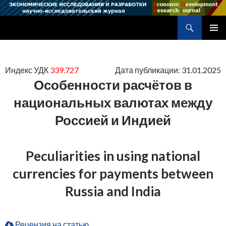
Поиск
Научно-исследовательский журнал
ПЕРЕЙТИ
ОСНОВ
К
МЕНЮ
СОДЕРЖИМОМУ
Индекс УДК
339.727
Дата публикации: 31.01.2025
Особенности расчётов в
национальных валютах между
Россией и Индией
Peculiarities in using national
currencies for payments between
Russia and India
Рецензия на статью