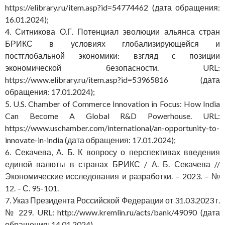
https://elibrary.ru/item.asp?id=54774462 (дата обращения:
16.01.2024);
4. Ситникова О.Г. Потенциал эволюции альянса стран
БРИКС в условиях глобализирующейся и
постглобальной экономики: взгляд с позиции
экономической безопасности. URL:
https://www.elibrary.ru/item.asp?id=53965816 (дата
обращения: 17.01.2024);
5. U.S. Chamber of Commerce Innovation in Focus: How India
Can Become A Global R&D Powerhouse. URL:
https://www.uschamber.com/international/an-opportunity-to-
innovate-in-india (дата обращения: 17.01.2024);
6. Секачева, А. Б. К вопросу о перспективах введения
единой валюты в странах БРИКС / А. Б. Секачева //
Экономические исследования и разработки. – 2023. – №
12. – С. 95-101.
7. Указ Президента Российской Федерации от 31.03.2023 г.
№ 229. URL: http://www.kremlin.ru/acts/bank/49090 (дата
обращения: 14.01.2024)