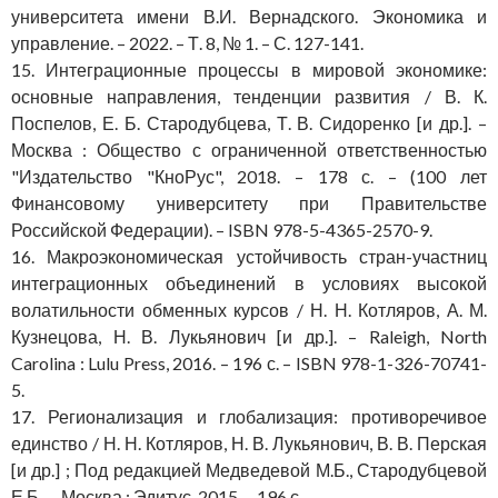
университета имени В.И. Вернадского. Экономика и
управление. – 2022. – Т. 8, № 1. – С. 127-141.
15. Интеграционные процессы в мировой экономике:
основные направления, тенденции развития / В. К.
Поспелов, Е. Б. Стародубцева, Т. В. Сидоренко [и др.]. –
Москва : Общество с ограниченной ответственностью
"Издательство "КноРус", 2018. – 178 с. – (100 лет
Финансовому университету при Правительстве
Российской Федерации). – ISBN 978-5-4365-2570-9.
16. Макроэкономическая устойчивость стран-участниц
интеграционных объединений в условиях высокой
волатильности обменных курсов / Н. Н. Котляров, А. М.
Кузнецова, Н. В. Лукьянович [и др.]. – Raleigh, North
Carolina : Lulu Press, 2016. – 196 с. – ISBN 978-1-326-70741-
5.
17. Регионализация и глобализация: противоречивое
единство / Н. Н. Котляров, Н. В. Лукьянович, В. В. Перская
[и др.] ; Под редакцией Медведевой М.Б., Стародубцевой
Е.Б.. – Москва : Эдитус, 2015. – 196 с.