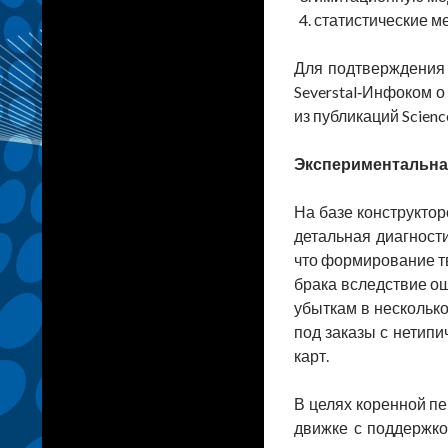
статистические м
Для подтверждения 
Severstal‑Инфоком 
из публикаций Scienc
Экспериментальна
На базе конструкто
детальная диагност
что формирование тв
брака вследствие ош
убыткам в нескольк
под заказы с нетип
карт.
В целях коренной пе
движке с поддержко