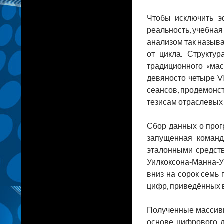
Чтобы исключить э
реальность, учебная
анализом так назыв
от цикла. Структу
традиционного «ма
девяносто четыре V
сеансов, продемонс
тезисам отраслевых
Сбор данных о прогр
запущенная команд
эталонными средст
Уилкоксона‑Манна‑
вниз на сорок семь 
цифр, приведённых 
Полученные массивы 
основе цифрового д