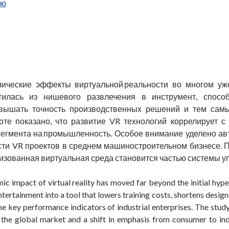
ью
ические эффекты виртуальной реальности во многом уже
тилась из нишевого развлечения в инструмент, способ
овышать точность производственных решений и тем сам
оте показано, что развитие VR технологий коррелирует с
 сегмента на промышленность. Особое внимание уделено а
ти VR проектов в среднем машиностроительном бизнесе. П
низованная виртуальная среда становится частью системы у
c impact of virtual reality has moved far beyond the initial hype
tertainment into a tool that lowers training costs, shortens design
the key performance indicators of industrial enterprises. The stu
the global market and a shift in emphasis from consumer to indus