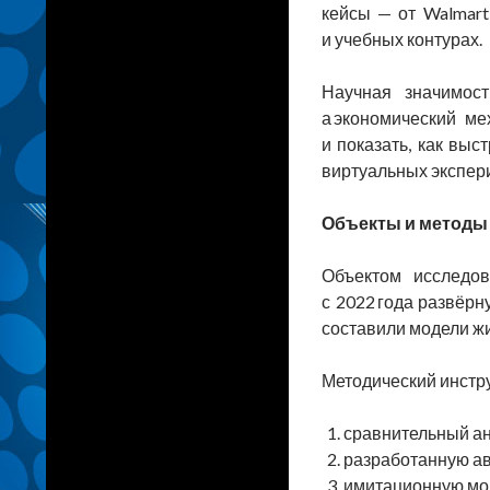
кейсы — от Walmart
и учебных контурах.
Научная значимост
а экономический м
и показать, как вы
виртуальных экспер
Объекты и методы
Объектом исследов
с 2022 года развёр
составили модели ж
Методический инстр
сравнительный ана
разработанную ав
имитационную мод