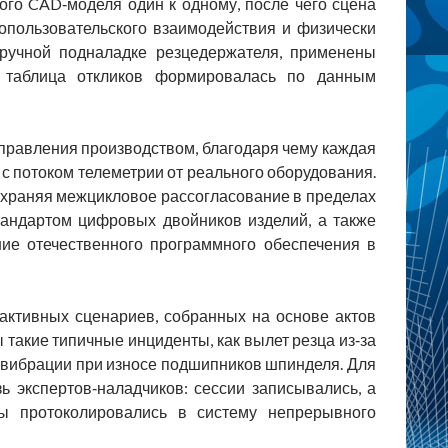
го CAD‑моделя один к одному, после чего сцена
опользовательского взаимодействия и физически
 ручной подналадке резцедержателя, применены
я таблица откликов формировалась по данным
правления производством, благодаря чему каждая
с потоком телеметрии от реального оборудования.
сохраняя межцикловое рассогласование в пределах
тандартом цифровых двойников изделий, а также
ие отечественного программного обеспечения в
активных сценариев, собранных на основе актов
 такие типичные инциденты, как вылет резца из‑за
 вибрации при износе подшипников шпинделя. Для
 экспертов‑наладчиков: сессии записывались, а
ы протоколировались в систему непрерывного