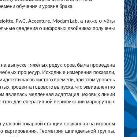
емени обучения и уровня брака.
tte, PwC, Accenture, Modum Lab, а также отчёты
ельные сведения о цифровых двойниках получены
я на выпуске тяжёлых редукторов, была проведена
учебных процедур. Исходные измерения показали,
идесяти часов чистого времени, при этом уровень
тых процента годового выпуска, что эквивалентно
ем являлась медленная адаптация цеховых линий
ументов для оперативной верификации маршрутных
 узловой токарной станции, созданная на игровом
о картирования. Геометрия шпиндельной группы,