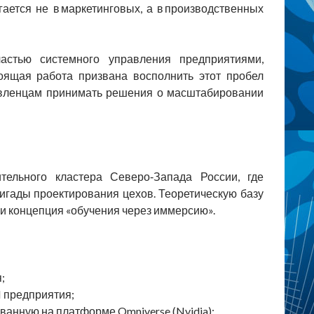
ется не в маркетинговых, а в производственных
астью системного управления предприятиями,
оящая работа призвана восполнить этот пробел
равленцам принимать решения о масштабировании
ельного кластера Северо‑Запада России, где
ригады проектирования цехов. Теоретическую базу
и концепция «обучения через иммерсию».
;
I предприятия;
анную на платформе Omniverse (Nvidia);