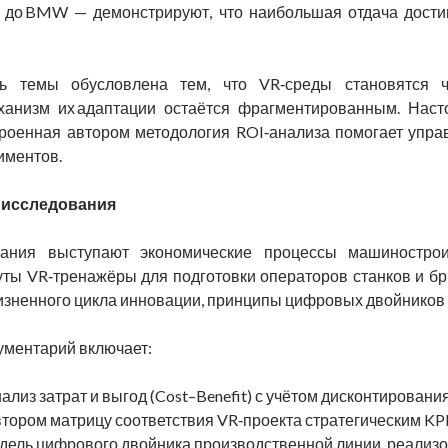
 до BMW — демонстрируют, что наибольшая отдача достига
ь темы обусловлена тем, что VR‑среды становятся ч
еханизм их адаптации остаётся фрагментированным. Наст
строенная автором методология ROI‑анализа помогает уп
иментов.
 исследования
ания выступают экономические процессы машиностроит
нуты VR‑тренажёры для подготовки операторов станков и б
изненного цикла инновации, принципы цифровых двойников 
ументарий включает:
лиз затрат и выгод (Cost–Benefit) с учётом дисконтирования
тором матрицу соответствия VR‑проекта стратегическим KP
ель цифрового двойника производственной линии, реализов