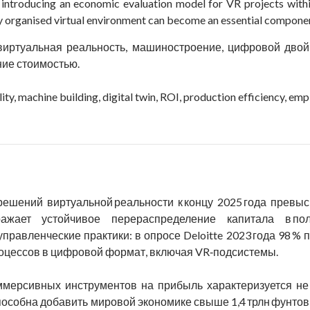
n introducing an economic evaluation model for VR projects with
ly organised virtual environment can become an essential compon
виртуальная реальность, машиностроение, цифровой двойн
ние стоимостью.
ality, machine building, digital twin, ROI, production efficiency, e
ешений виртуальной реальности к концу 2025 года превыси
ражает устойчивое перераспределение капитала в по
правленческие практики: в опросе Deloitte 2023 года 98 
оцессов в цифровой формат, включая VR‑подсистемы.
мерсивных инструментов на прибыль характеризуется не
особна добавить мировой экономике свыше 1,4 трлн фунтов с