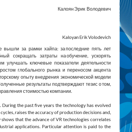
Калоян Эрик Володевич
Kaloyan Erik Volodevich
 вышли за рамки хайпа: за последние пять лет
ный сокращать затраты на обучение, ускорять
ым улучшать ключевые показатели деятельности
 ростом глобального рынка и переносом акцента
вторскому опыту внедрения экономической модели
олученные результаты подтверждают тезис о том,
правления стоимостью компании.
. During the past five years the technology has evolved
 cycles, raises the accuracy of production decisions and,
dy shows that the advance of VR technologies correlates
trial applications. Particular attention is paid to the