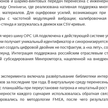
ронов и шарико‑винтовых передач перенесена с инженерно
еду Omniverse, где реализована нативная поддержка мног
ка материалов. Для оцифровки усилий, возникающих при
оры с частотной модуляцией вибрации; калибровочна
стенда и загружалась в движок как CSV‑кривые.
я через шину OPC UA подключена к действующей системе у
и получает уникальный идентификатор и синхронизируется 
ил создать цифровой двойник не постфактум, а «на лету», 
екунд. Интеграция поддержана российским отраслевым с
й субсидирования Минпромторга, нацеленной на внедрен
 эксперимента включала развёртывание библиотеки интер
ов за последние три года. В виртуальную среду перенесены
ос планшайбы при переустановке патрона и нештатный рост
ерности каждого сценария использовалась обратная связь
ровались по методологии FMEA, после чего результат