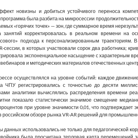
ффект новизны и добиться устойчивого переноса компет
 программа была разбита на микросессии продолжительность
аемых «горячих точек» — зон, где суммарное время нерезу
ра занятий корректировалась в реальном времени на ос
ссового» подхода к персонализированным траекториям. В
R‑сессии, в которых участвовали сорок два работника; кр
трировала экспоненциальное насыщение с характерным врем
 вебинаров и методических материалов отечественных цент
ессе осуществлялся на уровне событий: каждое движение к
а ЧПУ регистрировались с точностью до десяти миллис
вами аналитики вычислялись распределения времени реа
Уитни показало статистически значимое смещение медиан
процентов при уровне значимости 0,01, что подтверждает 
в российском обзоре рынка VR‑AR решений для промышленн
данных использовались не только для педагогической корр
войника была просчитана тепловая карта перемещений з