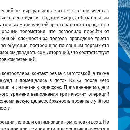
енций из виртуального контекста в физическую
ю от десяти до пятнадцати минут, с обязательным
льтативных манипуляций превышало пять процентов
новании телеметрии, что позволило перейти от
 общей сложности за полгода проведено триста
ивая обучения, построенная по данным первых ста
енем двадцать семь итераций, что соответствует
ров компетенций.
онтроллера, контакт резца с заготовкой, а также
екунд и помещались в поток Kafka, после чего
кции и латентных задержек. Применение модели
ного времени выполнения критических операций
экономическую целесообразность проекта с учётом
ости.
екции, но и для оптимизации компоновки цеха. На
аготовок при семнадцати альтернативных схемах