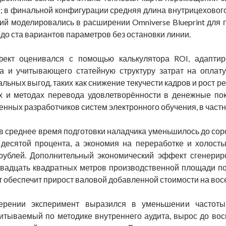
в; в финальной конфигурации средняя длина внутрицеховог
й моделировались в расширении Omniverse Blueprint для п
до ста вариантов параметров без остановки линии.
ект оценивался с помощью калькулятора ROI, адаптир
та и учитывающего статейную структуру затрат на оплату
ьных выгод, таких как снижение текучести кадров и рост 
 и методах перевода удовлетворённости в денежные пок
енных разработчиков систем электронного обучения, в частно
 среднее время подготовки наладчика уменьшилось до сорок
десятой процента, а экономия на переработке и холост
рублей. Дополнительный экономический эффект сгенери
двадцать квадратных метров производственной площади по
т обеспечит прирост валовой добавленной стоимости на вос
ерении эксперимент выразился в уменьшении частоты
читываемый по методике внутреннего аудита, вырос до вос