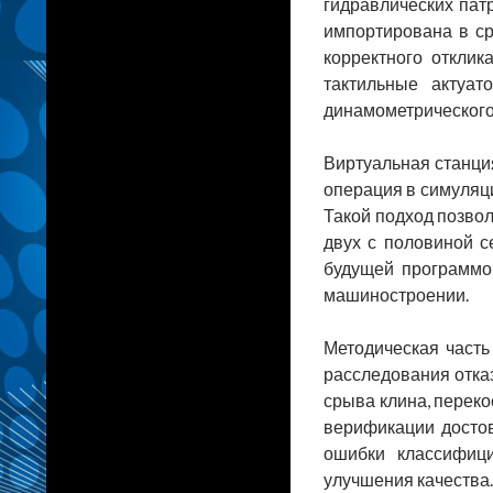
гидравлических пат
импортирована в ср
корректного откли
тактильные актуат
динамометрического 
Виртуальная станци
операция в симуляци
Такой подход позвол
двух с половиной с
будущей программо
машиностроении.
Методическая часть
расследования отказ
срыва клина, перек
верификации достов
ошибки классифици
улучшения качества.