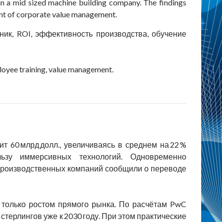
in a mid sized machine building company. The findings
ent of corporate value management.
ик, ROI, эффективность производства, обучение
mployee training, value management.
т 60 млрд долл., увеличиваясь в среднем на 22 %
льзу иммерсивных технологий. Одновременно
% производственных компаний сообщили о переводе
 только ростом прямого рынка. По расчётам PwC
терлингов уже к 2030 году. При этом практические