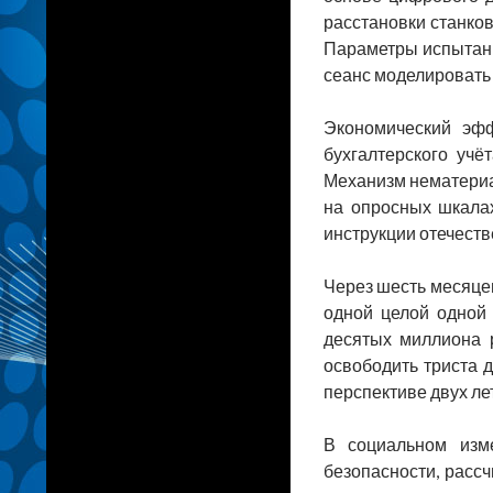
расстановки станко
Параметры испытани
сеанс моделировать 
Экономический эфф
бухгалтерского учё
Механизм нематериал
на опросных шкалах
инструкции отечеств
Через шесть месяцев
одной целой одной 
десятых миллиона 
освободить триста 
перспективе двух ле
В социальном изм
безопасности, расс