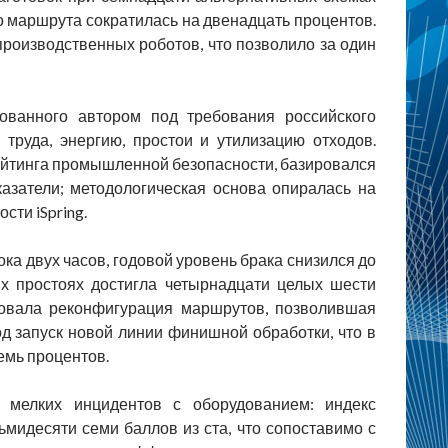
о маршрута сократилась на двенадцать процентов.
роизводственных роботов, что позволило за один
ованного автором под требования российского
 труда, энергию, простои и утилизацию отходов.
рейтинга промышленной безопасности, базировался
азатели; методологическая основа опиралась на
сти iSpring.
а двух часов, годовой уровень брака снизился до
ых простоях достигла четырнадцати целых шести
ровала реконфигурация маршрутов, позволившая
д запуск новой линии финишной обработки, что в
емь процентов.
 мелких инцидентов с оборудованием: индекс
ьмидесяти семи баллов из ста, что сопоставимо с