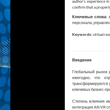
author’s experience i
confirm that a proper
Ключевые слова:
персонала, управле
Keywords:
virtual re
Введение
Глобальный рынок р
ежегодно, что от
трансформируются у
ключевых бизнес‑пр
Степень влияния им
интеграция AR/VR сп