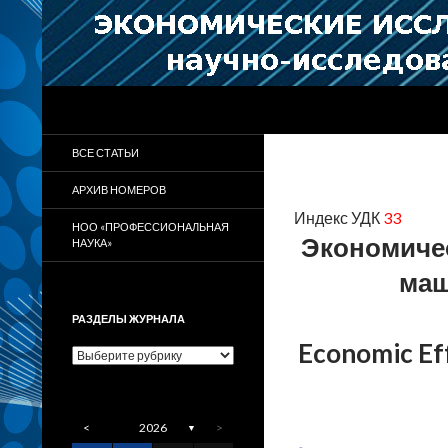
Поиск
Научно-исследовательский журнал
Журнал «Экономические
ВСЕ СТАТЬИ
исследования и разработки»
АРХИВ НОМЕРОВ
Индекс УДК
33
НОО «ПРОФЕССИОНАЛЬНАЯ
Экономичес
НАУКА»
маш
РАЗДЕЛЫ ЖУРНАЛА
Economic Eff
Разделы
журнала
<
2026
>
▼