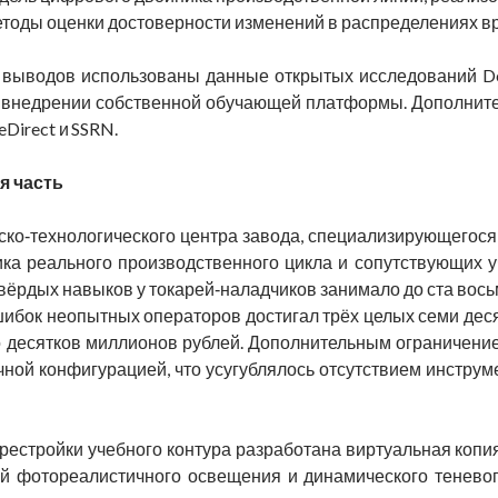
етоды оценки достоверности изменений в распределениях вр
выводов использованы данные открытых исследований Deloi
о внедрении собственной обучающей платформы. Дополнит
eDirect и SSRN.
я часть
рско‑технологического центра завода, специализирующегос
ика реального производственного цикла и сопутствующих 
ёрдых навыков у токарей‑наладчиков занимало до ста восьм
ибок неопытных операторов достигал трёх целых семи деся
о десятков миллионов рублей. Дополнительным ограничени
ичной конфигурацией, что усугублялось отсутствием инстр
рестройки учебного контура разработана виртуальная копия
й фотореалистичного освещения и динамического теневог