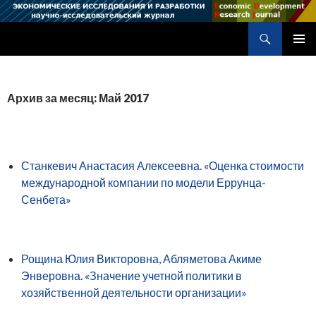
Поиск
Научно-исследовательский журнал
ПЕРЕЙТИ
ОСНОВ
К
МЕНЮ
СОДЕРЖИМОМУ
Архив за месяц: Май 2017
Станкевич Анастасия Алексеевна. «Оценка стоимости
международной компании по модели Еррунца-
Сенбета»
Рощина Юлия Викторовна, Абляметова Акиме
Энверовна. «Значение учетной политики в
хозяйственной деятельности организации»