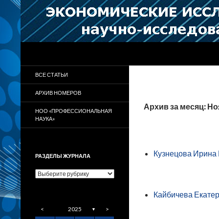
Поиск
Научно-исследовательский журнал
Журнал «Экономические
ВСЕ СТАТЬИ
исследования и разработки»
АРХИВ НОМЕРОВ
Архив за месяц: Но
НОО «ПРОФЕССИОНАЛЬНАЯ
НАУКА»
Кузнецова Ирина 
РАЗДЕЛЫ ЖУРНАЛА
Разделы
журнала
Кайбичева Екатер
<
2025
>
▼