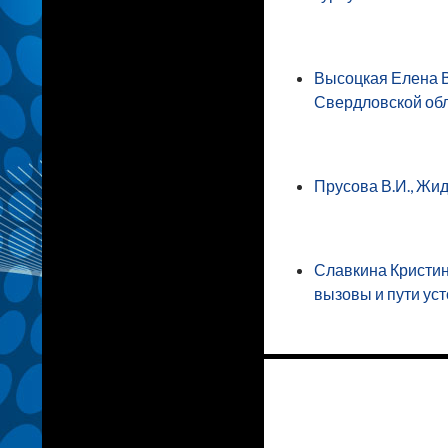
Высоцкая Елена В
Свердловской обл
Прусова В.И., Жид
Славкина Кристин
вызовы и пути ус
Навигация
по
записям