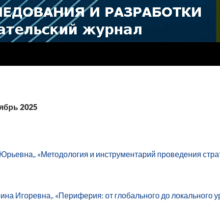
ябрь 2025
Юрьевна,. «Методология и инструментарий проведения стра
ина Игоревна,. «Периферия: от глобального до локального 