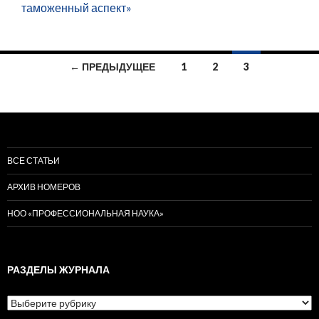
таможенный аспект»
Навигация
← ПРЕДЫДУЩЕЕ
1
2
3
по
записям
ВСЕ СТАТЬИ
АРХИВ НОМЕРОВ
НОО «ПРОФЕССИОНАЛЬНАЯ НАУКА»
РАЗДЕЛЫ ЖУРНАЛА
Разделы
журнала