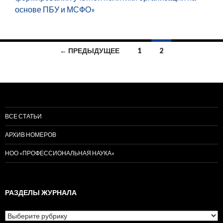
основе ПБУ и МСФО»
Навигация
← ПРЕДЫДУЩЕЕ
1
2
по
записям
ВСЕ СТАТЬИ
АРХИВ НОМЕРОВ
НОО «ПРОФЕССИОНАЛЬНАЯ НАУКА»
РАЗДЕЛЫ ЖУРНАЛА
Разделы