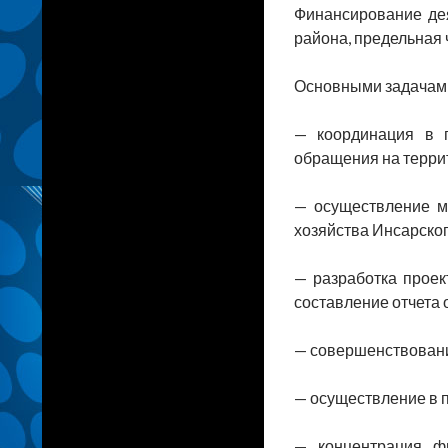
Финансирование дея
района, предельная
Основными задачами
— координация в п
обращения на терри
— осуществление м
хозяйства Инсарско
— разработка проек
составление отчета
— совершенствовани
— осуществление в 
— концентрация фи