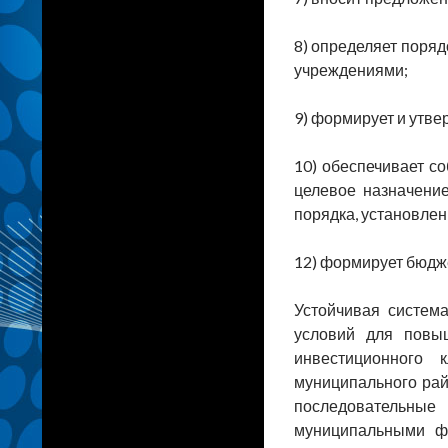
8) определяет поря
учреждениями;
9) формирует и утв
10) обеспечивает 
целевое назначение
порядка, установлен
12) формирует бюдж
Устойчивая систем
условий для повыш
инвестиционного 
муниципального ра
последовательные
муниципальными ф