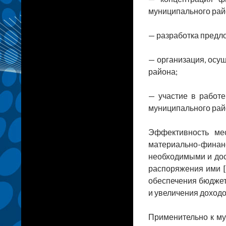
муниципального рай
— разработка предл
— организация, осу
района;
— участие в работ
муниципального рай
Эффективность мес
материально-фина
необходимыми и дос
распоряжения ими [
обеспечения бюджет
и увеличения доходо
Применительно к му