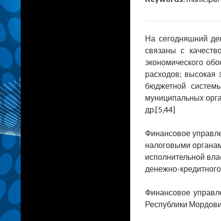
На сегодняшний де
связаны с качеств
экономического об
расходов; высокая
бюджетной систем
муниципальных орга
др.[5,44]
Финансовое управле
налоговыми органам
исполнительной вла
денежно-кредитного
Финансовое управле
Республики Мордови