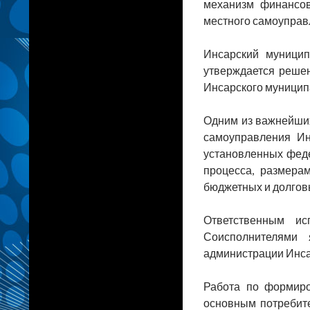
механизм финансов
местного самоуправ
Инсарский муницип
утверждается решен
Инсарского муницип
Одним из важнейших
самоуправления Ин
установленных фед
процесса, размера
бюджетных и долгов
Ответственным ис
Соисполнителями 
администрации Инса
Работа по формиро
основным потребите