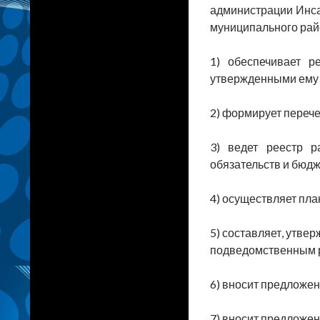
администрации Инса
муниципального рай
1) обеспечивает р
утвержденными ему 
2) формирует переч
3) ведет реестр 
обязательств и бюд
4) осуществляет пл
5) составляет, утве
подведомственным р
6) вносит предложе
7) вносит предложе