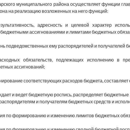
рского муниципального района осуществляет функции глав
она на реализацию возложенных на него функций:
езультативность, адресность и целевой характер испо
бюджетными ассигнованиями и лимитами бюджетных обязат
ень подведомственных ему распорядителей и получателей б
расходных обязательств, подлежащих исполнению в п
жетных ассигнований;
анирование соответствующих расходов бюджета, составляет
рждает и ведет бюджетную роспись, распределяет бюджетные
аспорядителям и получателям бюджетных средств и исполн
ния по формированию и изменению лимитов бюджетных обяз
ния по формированию и изменению сводной бюджетной росп