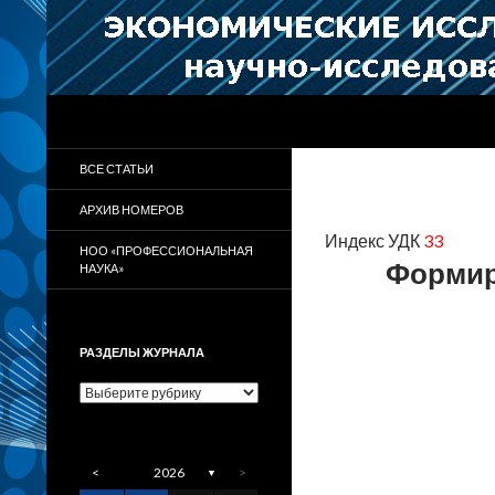
Поиск
Научно-исследовательский журнал
Журнал «Экономические
ВСЕ СТАТЬИ
исследования и разработки»
АРХИВ НОМЕРОВ
Индекс УДК
33
НОО «ПРОФЕССИОНАЛЬНАЯ
Формир
НАУКА»
РАЗДЕЛЫ ЖУРНАЛА
Разделы
журнала
<
2026
>
▼