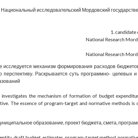
Национальный исследовательский Мордовский государственн
1. candidate 
National Research Mordo
National Research Mordo
ье исследуется механизм формирования расходов бюджетов
ю перспективу. Раскрывается суть программно- целевых и
азований
e investigates the mechanism of formation of budget expenditur
ve. The essence of program-target and normative methods is di
униципальное образование, проект бюджета, смета, програ
 entity, draft budget, estimates, program-target method, normati