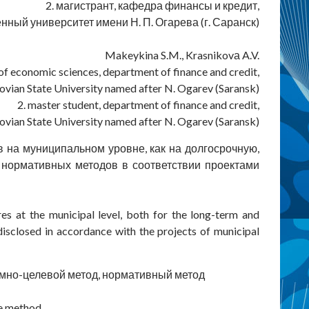
2. магистрант, кафедра финансы и кредит,
ый университет имени Н. П. Огарева (г. Саранск)
Makeykina S.M., Krasnikovа A.V.
of economic sciences, department of finance and credit,
vian State University named after N. Ogarev (Saransk)
2. master student, department of finance and credit,
vian State University named after N. Ogarev (Saransk)
 на муниципальном уровне, как на долгосрочную,
 нормативных методов в соответствии проектами
es at the municipal level, both for the long-term and
sclosed in accordance with the projects of municipal
ммно-целевой метод, нормативный метод
ve method