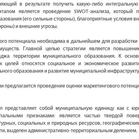
ляющий в результате получить какую-либо интегральную
тапом является проведение SWOT-анализа, который п
азования (его сильные стороны), благоприятные условия 
роны) и внешние угрозы.
ого потенциала необходима в дальнейшем для разработки м
муществ. Главной целью стратегии является повышени
иджа территории муниципального образования. К осно
х целей относятся социальное и экономическое развит
ьного образования и развитие муниципальной инфраструкт
ми предлагается проведение оценки маркетингового потенц
л представляет собой муниципальную единицу как с юрид
пальными признаками: является частью твердой пове
ьтурных, социальных и природных ресурсов, географически
ти, выделен административно-территориальным делением.