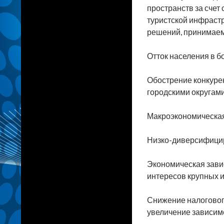
пространств за счет
туристской инфраст
решений, принимаем
Отток населения в б
Обострение конкуре
городскими округами
Макроэкономическая
Низко-диверсифицир
Экономическая зави
интересов крупных 
Снижение налоговог
увеличение зависимо