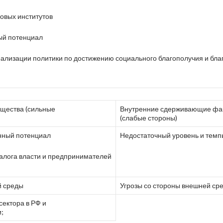
овых институтов
ый потенциал
ализации политики по достижению социального благополучия и бла
щества (сильные
Внутренние сдерживающие фа
(слабые стороны)
нный потенциал
Недостаточный уровень и темп
алога власти и предпринимателей
й среды
Угрозы со стороны внешней ср
сектора в РФ и
;