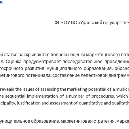
ью
ФГБОУ ВО «Уральский государствен
й статье раскрываются вопросы оценки маркетингового по
л. Оценка предусматривает последовательное проведени
осрочного развития муниципального образования, обосно
кетингового потенциала, составление лепестковой диаграм
 reveals the issues of assessing the marketing potential of a munici
the sequential implementation of a number of procedures, whic
ipality, justification and assessment of quantitative and qualitati
униципальное образование, маркетинговая стратегия, марк