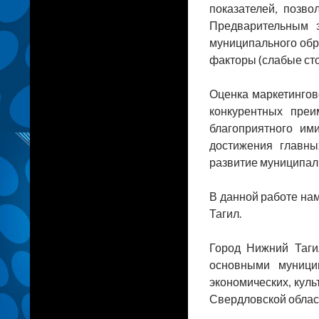
показателей, позво
Предварительным э
муниципального обр
факторы (слабые сто
Оценка маркетингов
конкурентных преи
благоприятного им
достижения главны
развитие муниципал
В данной работе на
Тагил.
Город Нижний Таги
основными муници
экономических, кул
Свердловской облас