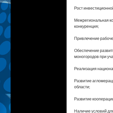
Рост инвестиционно
Межрегиональная к
конкуренция;
Привлечение рабоче
Обеспечение развит
моногородов при уч
Реализация национал
Развитие агломерац
области;
Развитие коопераци
Наличие условий дл