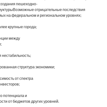
 создания пешеходно-
руктурыВозможные отрицательные последствия
ых на федеральном и региональном уровнях;
олее крупные города;
нции между
;
 нестабильность;
ованная структура экономики;
симость от спектра
инвесторов;
о потенциала и
сти от бюджетов других уровней.