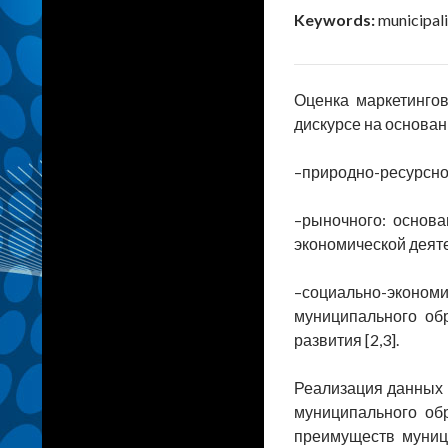
Keywords:
municipali
Оценка маркетинго
дискурсе на основан
–природно-ресурсног
–рыночного: основа
экономической деяте
–социально-эконом
муниципального об
развития [2,3].
Реализация данных 
муниципального обр
преимуществ муниц