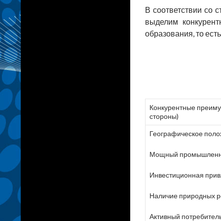
В соответствии со 
выделим конкурент
образования, то ест
Конкурентные преиму
стороны)
Географическое пол
Мощный промышленн
Инвестиционная прив
Наличие природных р
Активный потребител