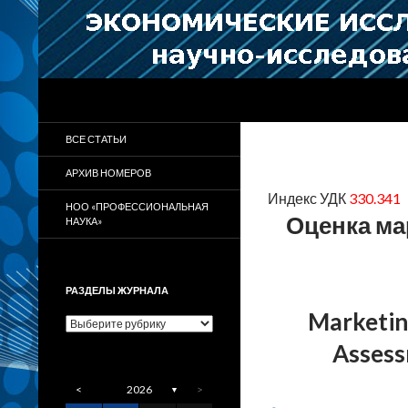
Поиск
Научно-исследовательский журнал
Журнал «Экономические
ВСЕ СТАТЬИ
исследования и разработки»
АРХИВ НОМЕРОВ
Индекс УДК
330.341
НОО «ПРОФЕССИОНАЛЬНАЯ
Оценка ма
НАУКА»
РАЗДЕЛЫ ЖУРНАЛА
Marketing
Разделы
журнала
Assess
<
2026
>
▼