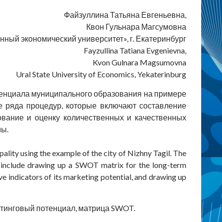
Файзуллина Татьяна Евгеньевна,
Квон Гульнара Магсумовна
ный экономический университет», г. Екатеринбург
Fayzullina Tatiana Evgenievna,
Kvon Gulnara Magsumovna
Ural State University of Economics, Yekaterinburg
тенциала муниципального образования на примере
е ряда процедур, которые включают составление
вание и оценку количественных и качественных
мы.
pality using the example of the city of Nizhny Tagil. The
h include drawing up a SWOT matrix for the long-term
ve indicators of its marketing potential, and drawing up
етинговый потенциал, матрица SWOT.