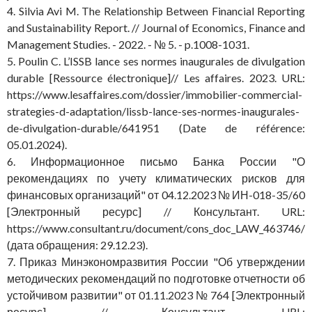
4. Silvia Avi M. The Relationship Between Financial Reporting
and Sustainability Report. // Journal of Economics, Finance and
Management Studies. - 2022. - № 5. - p.1008-1031.
5. Poulin C. L’ISSB lance ses normes inaugurales de divulgation
durable [Ressource électronique]// Les affaires. 2023. URL:
https://www.lesaffaires.com/dossier/immobilier-commercial-
strategies-d-adaptation/lissb-lance-ses-normes-inaugurales-
de-divulgation-durable/641951 (Date de référence:
05.01.2024).
6. Информационное письмо Банка России "О
рекомендациях по учету климатических рисков для
финансовых организаций" от 04.12.2023 № ИН-018-35/60
[Электронный ресурс] // Консультант. URL:
https://www.consultant.ru/document/cons_doc_LAW_463746/
(дата обращения: 29.12.23).
7. Приказ Минэкономразвития России "Об утверждении
методических рекомендаций по подготовке отчетности об
устойчивом развитии" от 01.11.2023 № 764 [Электронный
ресурс] // Консультант. URL: