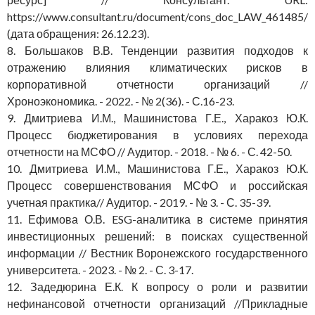
https://www.consultant.ru/document/cons_doc_LAW_461485/
(дата обращения: 26.12.23).
8. Большаков В.В. Тенденции развития подходов к
отражению влияния климатических рисков в
корпоративной отчетности организаций //
Хроноэкономика. - 2022. - № 2(36). - С.16-23.
9. Дмитриева И.М., Машинистова Г.Е., Харакоз Ю.К.
Процесс бюджетирования в условиях перехода
отчетности на МСФО // Аудитор. - 2018. - № 6. - С. 42-50.
10. Дмитриева И.М., Машинистова Г.Е., Харакоз Ю.К.
Процесс совершенствования МСФО и российская
учетная практика// Аудитор. - 2019. - № 3. - С. 35-39.
11. Ефимова О.В. ESG-аналитика в системе принятия
инвестиционных решений: в поисках существенной
информации // Вестник Воронежского государственного
университета. - 2023. - № 2. - С. 3-17.
12. Задедюрина Е.К. К вопросу о роли и развитии
нефинансовой отчетности организаций //Прикладные