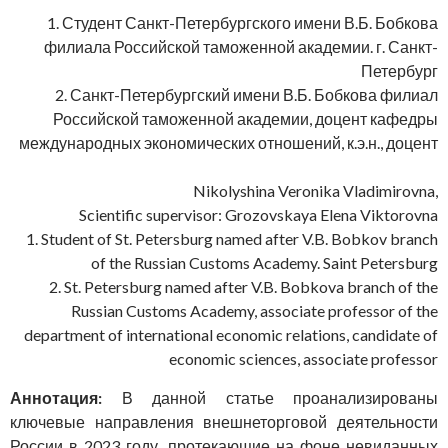
1. Студент Санкт-Петербургского имени В.Б. Бобкова
филиала Российской таможенной академии. г. Санкт-
Петербург
2. Санкт-Петербургский имени В.Б. Бобкова филиал
Российской таможенной академии, доцент кафедры
международных экономических отношений, к.э.н., доцент
Nikolyshina Veronika Vladimirovna,
Scientific supervisor: Grozovskaya Elena Viktorovna
1. Student of St. Petersburg named after V.B. Bobkov branch
of the Russian Customs Academy. Saint Petersburg
2. St. Petersburg named after V.B. Bobkova branch of the
Russian Customs Academy, associate professor of the
department of international economic relations, candidate of
economic sciences, associate professor
Аннотация:
В данной статье проанализированы
ключевые направления внешнеторговой деятельности
России в 2023 году, протекающие на фоне невиданных