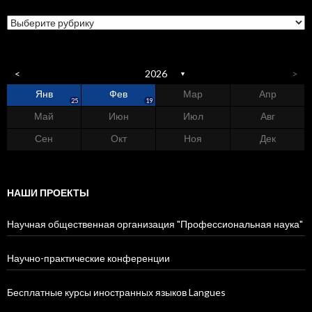
Разделы
журнала
<
2026
>
▼
Янв
Фев
Мар
Апр
4
7
2
6
4
5
3
5
0
25
19
Май
Июн
Июл
Авг
3
1
0
9
0
5
9
5
8
9
Сен
Окт
Ноя
Дек
0
0
0
0
0
1
4
4
9
7
НАШИ ПРОЕКТЫ
Научная общественная организация "Профессиональная наука"
Научно-практические конференции
Бесплатные курсы иностранных языков Langues