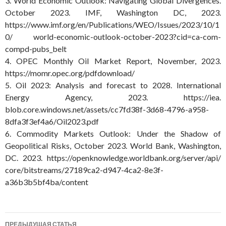
3. World Economic Outlook: Navigating Global Divergences.
October 2023. IMF, Washington DC, 2023.
https://www.imf.org/en/Publications/WEO/Issues/2023/10/1
0/ world-economic-outlook-october-2023?cid=ca-com-
compd-pubs_belt
4. OPEC Monthly Oil Market Report, November, 2023.
https://momr.opec.org/pdfdownload/
5. Oil 2023: Analysis and forecast to 2028. International
Energy Agency, 2023. https://iea.
blob.core.windows.net/assets/cc7fd38f-3d68-4796-a958-
8dfa3f3ef4a6/Oil2023.pdf
6. Commodity Markets Outlook: Under the Shadow of
Geopolitical Risks, October 2023. World Bank, Washington,
DC. 2023. https://openknowledge.worldbank.org/server/api/
core/bitstreams/27189ca2-d947-4ca2-8e3f-
a36b3b5bf4ba/content
Навигация
ПРЕДЫДУЩАЯ СТАТЬЯ